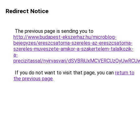
Redirect Notice
The previous page is sending you to
http://www.budapest-ekszerhaz.hu/microblog-
bejegyzes/ereszcsatorna-szereles-az-ereszcsatorna-
szereles-muveszete-amikor-a-szakertelem-talalkozik-
a-
precizitassal/nyirvasvari/dSVBRiUxMCVERCUzQyU
If you do not want to visit that page, you can
return to
the previous page
.