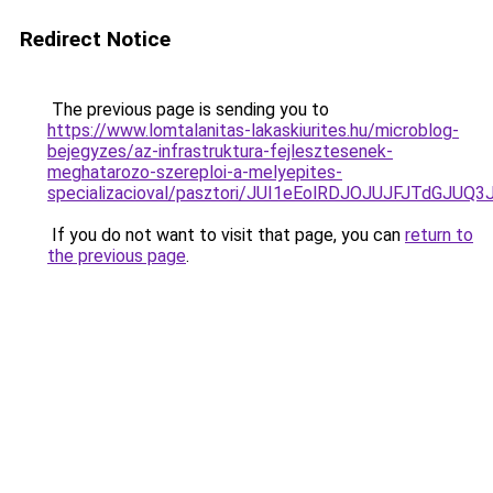
Redirect Notice
The previous page is sending you to
https://www.lomtalanitas-lakaskiurites.hu/microblog-
bejegyzes/az-infrastruktura-fejlesztesenek-
meghatarozo-szereploi-a-melyepites-
specializacioval/pasztori/JUI1eEolRDJOJUJFJTd
If you do not want to visit that page, you can
return to
the previous page
.